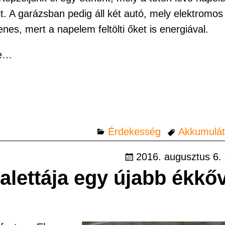
t. A garázsban pedig áll két autó, mely elektromos
es, mert a napelem feltölti őket is energiával.
ze…
Érdekesség
Akkumulát
2016. augusztus 6.
lettája egy újabb ékkőv