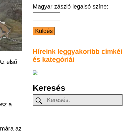
Magyar zászló legalsó színe:
Híreink leggyakoribb címkéi
és kategóriái
Az első
Keresés
esz a
zámára az