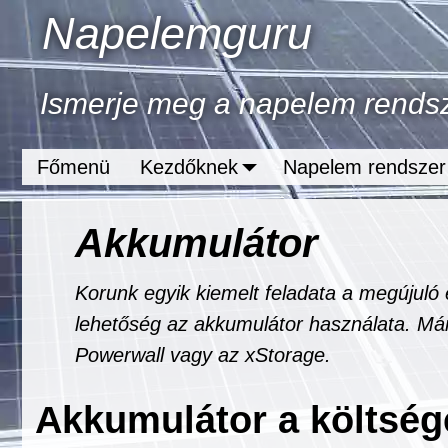
Napelemguru
Ismerje meg a napelem rendsze
Főmenü
Kezdőknek
Napelem rendszer
Akkumulátor
Korunk egyik kiemelt feladata a megújuló 
lehetőség az akkumulátor használata. Már 
Powerwall vagy az xStorage.
Akkumulátor a költség