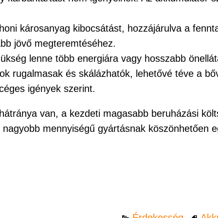
honi károsanyag kibocsátást, hozzájárulva a fennt
tább jövő megteremtéséhez.
ükség lenne több energiára vagy hosszabb önellát
ok rugalmasak és skálázhatók, lehetővé téve a bőv
céges igények szerint.
 hátránya van, a kezdeti magasabb beruházási költ
yre nagyobb mennyiségű gyártásnak köszönhetően e
Érdekesség
Akk