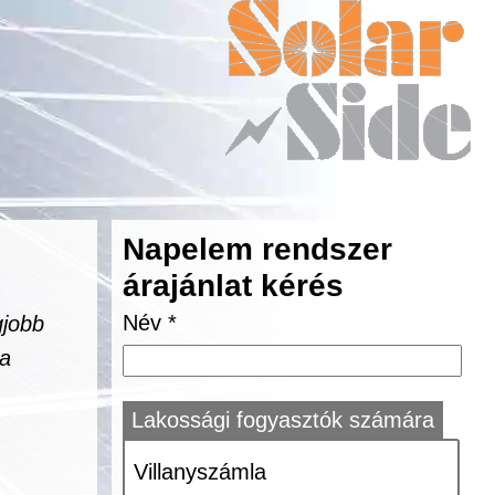
Napelem rendszer
árajánlat kérés
Név *
gjobb
 a
Lakossági fogyasztók számára
Villanyszámla