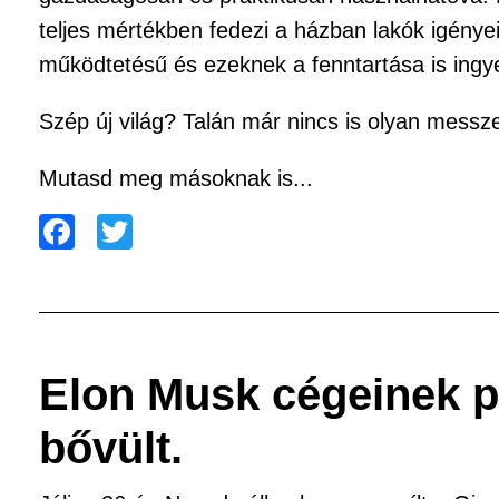
teljes mértékben fedezi a házban lakók igényei
működtetésű és ezeknek a fenntartása is ingyen
Szép új világ? Talán már nincs is olyan mess
Mutasd meg másoknak is...
F
T
a
wi
c
tt
e
er
b
Elon Musk cégeinek pa
o
bővült.
o
k