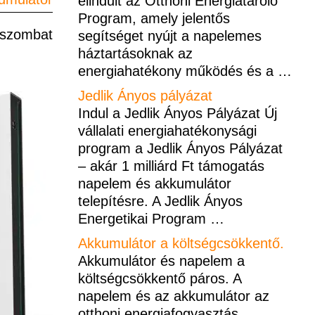
elindult az Otthoni Energiatároló
Program, amely jelentős
 szombat
segítséget nyújt a napelemes
háztartásoknak az
energiahatékony működés és a
…
Jedlik Ányos pályázat
Indul a Jedlik Ányos Pályázat Új
vállalati energiahatékonysági
program a Jedlik Ányos Pályázat
– akár 1 milliárd Ft támogatás
napelem és akkumulátor
telepítésre. A Jedlik Ányos
Energetikai Program
…
Akkumulátor a költségcsökkentő.
Akkumulátor és napelem a
költségcsökkentő páros. A
napelem és az akkumulátor az
otthoni energiafogyasztás