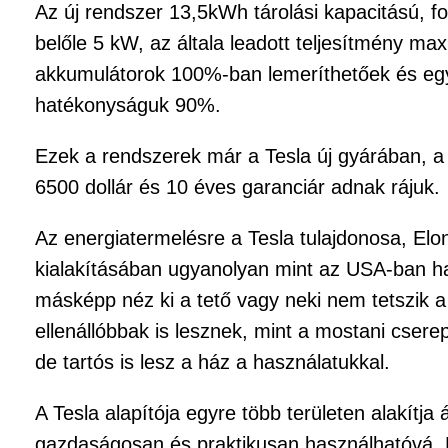
Az új rendszer 13,5kWh tárolási kapacitású, f
belőle 5 kW, az általa leadott teljesítmény m
akkumulátorok 100%-ban lemeríthetőek és egy 
hatékonyságuk 90%.
Ezek a rendszerek már a Tesla új gyárában, 
6500 dollár és 10 éves garanciár adnak rájuk.
Az energiatermelésre a Tesla tulajdonosa, El
kialakításában ugyanolyan mint az USA-ban ha
másképp néz ki a tető vagy neki nem tetszik 
ellenállóbbak is lesznek, mint a mostani cser
de tartós is lesz a ház a használatukkal.
A Tesla alapítója egyre több területen alakítja 
gazdaságosan és praktikusan használhatóvá. K