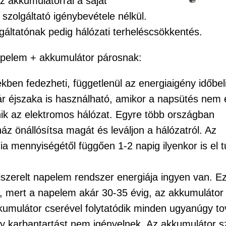
Az akkumulátorral a saját
 szolgáltató igénybevétele nélkül.
gáltatónak pedig hálózati terheléscsökkentés.
apelem + akkumulátor párosnak:
kben fedezheti, függetlenül az energiaigény időbel
kár éjszaka is használható, amikor a napsütés nem 
k az elektromos hálózat. Egyre több országban
ház önállósítsa magát és leváljon a hálózatról. Az
a mennyiségétől függően 1-2 napig ilyenkor is el tu
lszerelt napelem rendszer energiája ingyen van. Ez
 mert a napelem akár 30-35 évig, az akkumulátor
umulátor cserével folytatódik minden ugyanúgy to
karbantartást nem igényelnek. Az akkumulátor s