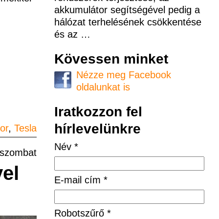
akkumulátor segítségével pedig a
hálózat terhelésének csökkentése
és az
…
Kövessen minket
Nézze meg Facebook
oldalunkat is
Iratkozzon fel
hírlevelünkre
or
,
Tesla
Név *
 szombat
el
E-mail cím *
Robotszűrő *