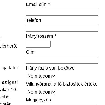
Email cím *
Telefon
Irányítószám *
i
elérhető.
Cím
dja látni
Hány fázis van bekötve
 az igazi
Villanyóránál a fő biztosíték értéke
 akár 10-
vább.
Megjegyzés
zintén