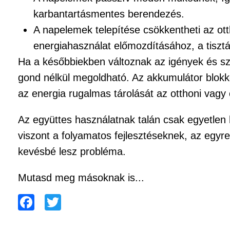
karbantartásmentes berendezés.
A napelemek telepítése csökkentheti az ott
energiahasználat előmozdításához, a tisz
Ha a későbbiekben változnak az igények és sz
gond nélkül megoldható. Az akkumulátor blokk
az energia rugalmas tárolását az otthoni vagy 
Az együttes használatnak talán csak egyetlen
viszont a folyamatos fejlesztéseknek, az eg
kevésbé lesz probléma.
Mutasd meg másoknak is...
F
T
a
wi