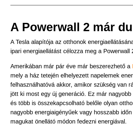
c
tt
e
er
b
A Powerwall 2 már du
o
o
A Tesla alapítója az otthonok energiaellátásá
k
ipari energiaellátást célozza meg a Powerwall 
Amerikában már pár éve már beszerezhető a
mely a ház tetején elhelyezett napelemek energi
felhasználhatóvá akkor, amikor szükség van rá
jött ki most egy új generáció. Ez már nagyobb 
és több is összekapcsolható belőle olyan ott
nagyobb energiaigényűek vagy hosszabb időn 
magukat önellátó módon fedezni energiával.