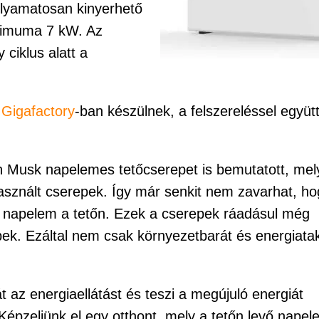
olyamatosan kinyerhető
aximuma 7 kW. Az
ciklus alatt a
a
Gigafactory
-ban készülnek, a felszereléssel együt
on Musk napelemes tetőcserepet is bemutatott, mel
sznált cserepek. Így már senkit nem zavarhat, ho
a napelem a tetőn. Ezek a cserepek ráadásul még
epek. Ezáltal nem csak környezetbarát és energiata
át az energiaellátást és teszi a megújuló energiát
épzeljünk el egy otthont, mely a tetőn levő napel