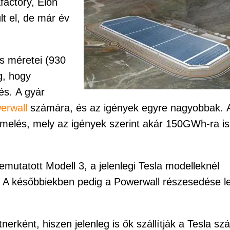
factory, Elon
t el, de már év
as méretei (930
g, hogy
és. A gyár
erwall
számára, és az igények egyre nagyobbak. 
rmelés, mely az igények szerint akár 150GWh-ra is
emutatott Modell 3, a jelenlegi Tesla modelleknél
l. A későbbiekben pedig a Powerwall részesedése l
nerként, hiszen jelenleg is ők szállítják a Tesla s