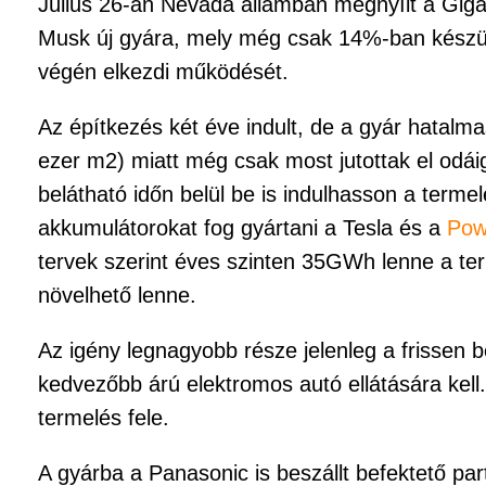
Július 26-án Nevada államban megnyílt a Giga
Musk új gyára, mely még csak 14%-ban készül
végén elkezdi működését.
Az építkezés két éve indult, de a gyár hatalm
ezer m2) miatt még csak most jutottak el odái
belátható időn belül be is indulhasson a termel
akkumulátorokat fog gyártani a Tesla és a
Pow
tervek szerint éves szinten 35GWh lenne a te
növelhető lenne.
Az igény legnagyobb része jelenleg a frissen b
kedvezőbb árú elektromos autó ellátására kel
termelés fele.
A gyárba a Panasonic is beszállt befektető part