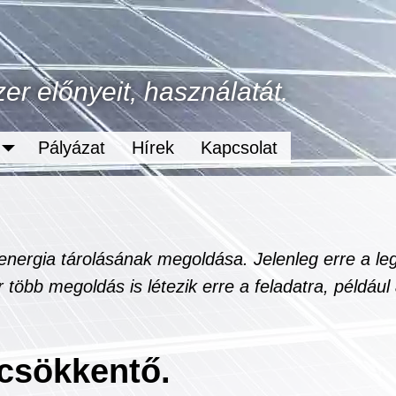
r előnyeit, használatát.
Pályázat
Hírek
Kapcsolat
energia tárolásának megoldása. Jelenleg erre a le
több megoldás is létezik erre a feladatra, például
csökkentő.