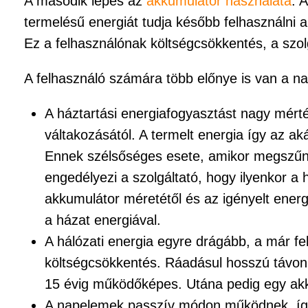
A második lépés az
akkumulátor használata
. 
termelésű energiát tudja később felhasználni a
Ez a felhasználónak költségcsökkentés, a szol
A felhasználó számára több előnye is van a n
A háztartási energiafogyasztást nagy mérté
váltakozásától. A termelt energia így az a
Ennek szélsőséges esete, amikor megszűni
engedélyezi a szolgáltató, hogy ilyenkor a 
akkumulátor méretétől és az igényelt energi
a házat energiával.
A hálózati energia egyre drágább, a már fe
költségcsökkentés. Ráadásul hosszú távon,
15 évig működőképes. Utána pedig egy akk
A napelemek passzív módon működnek, így 