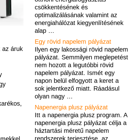
csökkentésének és
optimalizálásának valamint az
energiahálózat kiegyenlítésének
alap
…
Egy rövid napelem pályázat
t az áruk
Ilyen egy lakossági rövid napelem
pályázat. Semmilyen meglepetést
nem hozott a legutóbbi rövid
napelem pályázat. Ismét egy
y
napon belül elfogyott a keret a
gy
sok jelentkező miatt. Ráadásul
olyan nagy
…
karékos,
Napenergia plusz pályázat
Itt a napenergia plusz program. A
napenergia plusz pályázat célja a
háztartási méretű napelem
rendszerek terjesztése, az
emekkel