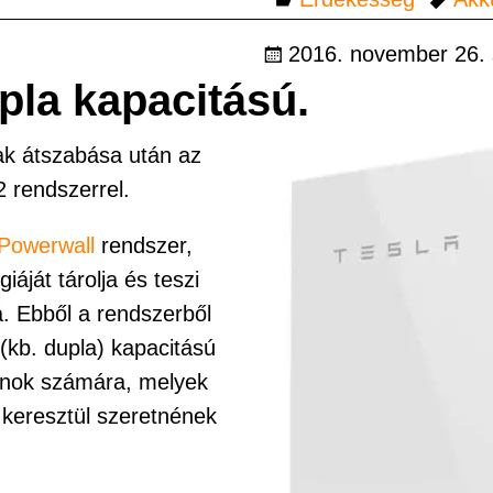
2016. november 26.
pla kapacitású.
nak átszabása után az
2 rendszerrel.
Powerwall
rendszer,
áját tárolja és teszi
. Ebből a rendszerből
(kb. dupla) kapacitású
honok számára, melyek
keresztül szeretnének