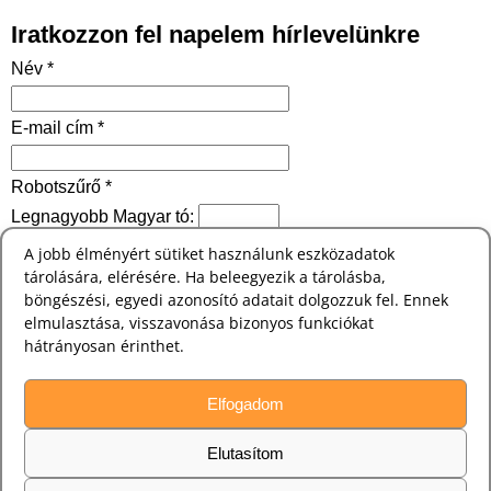
Iratkozzon fel napelem hírlevelünkre
Név *
E-mail cím *
Robotszűrő *
Legnagyobb Magyar tó:
A jobb élményért sütiket használunk eszközadatok
tárolására, elérésére. Ha beleegyezik a tárolásba,
böngészési, egyedi azonosító adatait dolgozzuk fel. Ennek
elmulasztása, visszavonása bizonyos funkciókat
Híreink leggyakoribb címkéi és kategóriái
hátrányosan érinthet.
Elfogadom
Keresés
Elutasítom