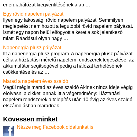
energiahálózat kiegyenlítésének alap
…
Egy rövid napelem pályázat
Ilyen egy lakossági rövid napelem pályázat. Semmilyen
meglepetést nem hozott a legutóbbi rövid napelem pályázat.
Ismét egy napon belül elfogyott a keret a sok jelentkező
miatt. Ráadásul olyan nagy
…
Napenergia plusz pályázat
Itt a napenergia plusz program. A napenergia plusz pályázat
célja a háztartási méretű napelem rendszerek terjesztése, az
akkumulátor segítségével pedig a hálózat terhelésének
csökkentése és az
…
Marad a napelem éves szaldó
Végül mégis marad az éves szaldó Akinek nincs ideje végig
elolvasni a cikket, annak itt a végeredmény: Háztartási
napelem rendszerek a telepítés után 10 évig az éves szaldó
elszámolásban maradnak.
…
Kövessen minket
Nézze meg Facebook oldalunkat is