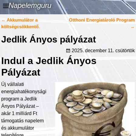
Napelemguru
←
Akkumulátor a
Otthoni Energiatároló Program
Bejegyzés navigáció
költségcsökkentő.
→
Jedlik Ányos pályázat
2025. december 11. csütörtök
Indul a Jedlik Ányos
Pályázat
Új vállalati
energiahatékonysági
program a Jedlik
Ányos Pályázat –
akár 1 milliárd Ft
támogatás napelem
és akkumulátor
telepítésre.