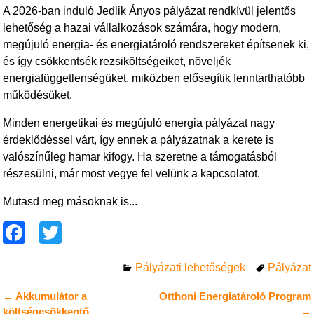
A 2026-ban induló Jedlik Ányos pályázat rendkívül jelentős
lehetőség a hazai vállalkozások számára, hogy modern,
megújuló energia- és energiatároló rendszereket építsenek ki,
és így csökkentsék rezsiköltségeiket, növeljék
energiafüggetlenségüket, miközben elősegítik fenntarthatóbb
működésüket.
Minden energetikai és megújuló energia pályázat nagy
érdeklődéssel várt, így ennek a pályázatnak a kerete is
valószínűleg hamar kifogy. Ha szeretne a támogatásból
részesülni, már most vegye fel velünk a kapcsolatot.
Mutasd meg másoknak is...
F
T
a
wi
Pályázati lehetőségek
Pályázat
c
tt
e
er
←
Akkumulátor a
Otthoni Energiatároló Program
Bejegyzés navigáció
költségcsökkentő.
→