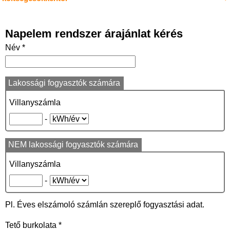
b
o
Napelem rendszer árajánlat kérés
o
Név *
k
Lakossági fogyasztók számára
Villanyszámla
-
NEM lakossági fogyasztók számára
Villanyszámla
-
Pl. Éves elszámoló számlán szereplő fogyasztási adat.
Tető burkolata *