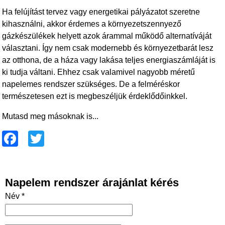
Ha felújítást tervez vagy energetikai pályázatot szeretne
kihasználni, akkor érdemes a környezetszennyező
gázkészülékek helyett azok árammal működő alternatíváját
választani. Így nem csak modernebb és környezetbarát lesz
az otthona, de a háza vagy lakása teljes energiaszámláját is
ki tudja váltani. Ehhez csak valamivel nagyobb méretű
napelemes rendszer szükséges. De a felméréskor
természetesen ezt is megbeszéljük érdeklődőinkkel.
Mutasd meg másoknak is...
F
T
a
wi
c
tt
Napelem rendszer árajánlat kérés
e
er
Név *
b
o