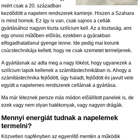
miért csak a 20. században
kezdődött a napelem rendszerek karrierje. Hiszen a Szahara
is mind homok. Ez így is van, csak sajnos a cellák
gyártásához nagyon tiszta szilícium kell. Az a tisztaság, ami
egy orvosi műtőben előírás, ezekben a gyárakban
elfogadhatatlanul gyenge lenne. Ide pedig mai korunk
csúcstechnikája kellett, hogy ne csak szemetet termeljenek.
A gyártásnak az adta meg a nagy lökést, hogy ugyanezek a
szilícium lapok kellenek a számítástechnikában is. Ahogy a
számítástechnika fejlődött, úgy haladt, fejlődött és javult vele
együtt a napelemes rendszerek celláinak a gyártása.
Ma már léteznek persze más módon előállított panelek is, de
ezek vagy nem olyan hatékonyak, vagy nagyon drágák.
Mennyi energiát tudnak a napelemek
termelni?
Közvetlen napfényben az egyenlítő mentén a működik