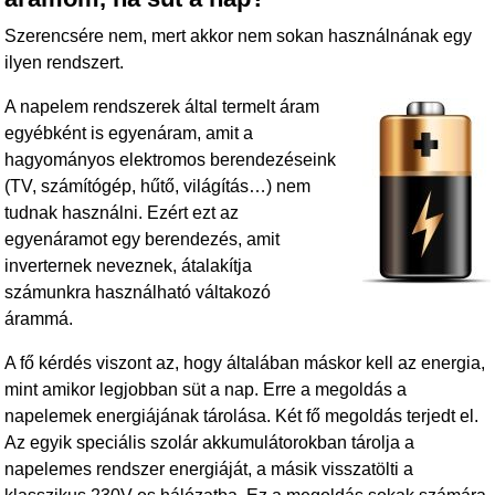
Szerencsére nem, mert akkor nem sokan használnának egy
ilyen rendszert.
A napelem rendszerek által termelt áram
egyébként is egyenáram, amit a
hagyományos elektromos berendezéseink
(TV, számítógép, hűtő, világítás…) nem
tudnak használni. Ezért ezt az
egyenáramot egy berendezés, amit
inverternek neveznek, átalakítja
számunkra használható váltakozó
árammá.
A fő kérdés viszont az, hogy általában máskor kell az energia,
mint amikor legjobban süt a nap. Erre a megoldás a
napelemek energiájának tárolása. Két fő megoldás terjedt el.
Az egyik speciális szolár akkumulátorokban tárolja a
napelemes rendszer energiáját, a másik visszatölti a