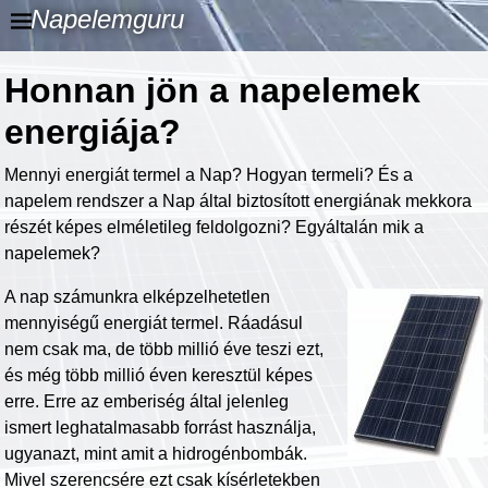
Napelemguru
Honnan jön a napelemek
energiája?
Mennyi energiát termel a Nap? Hogyan termeli? És a
napelem rendszer a Nap által biztosított energiának mekkora
részét képes elméletileg feldolgozni? Egyáltalán mik a
napelemek?
A nap számunkra elképzelhetetlen
mennyiségű energiát termel. Ráadásul
nem csak ma, de több millió éve teszi ezt,
és még több millió éven keresztül képes
erre. Erre az emberiség által jelenleg
ismert leghatalmasabb forrást használja,
ugyanazt, mint amit a hidrogénbombák.
Mivel szerencsére ezt csak kísérletekben