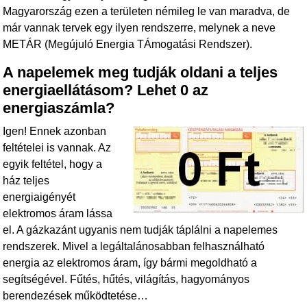
Magyarország ezen a területen némileg le van maradva, de
már vannak tervek egy ilyen rendszerre, melynek a neve
METÁR (Megújuló Energia TÁmogatási Rendszer).
A napelemek meg tudják oldani a teljes
energiaellátásom? Lehet 0 az
energiaszámla?
Igen! Ennek azonban
feltételei is vannak. Az
egyik feltétel, hogy a
ház teljes
energiaigényét
elektromos áram lássa
el. A gázkazánt ugyanis nem tudják táplálni a napelemes
rendszerek. Mivel a legáltalánosabban felhasználható
energia az elektromos áram, így bármi megoldható a
segítségével. Fűtés, hűtés, világítás, hagyományos
berendezések működtetése…