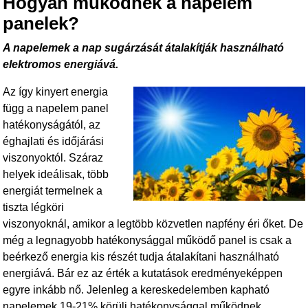
Hogyan működnek a napelem
panelek?
A napelemek a nap sugárzását átalakítják használható
elektromos energiává.
Az így kinyert energia
függ a napelem panel
hatékonyságától, az
éghajlati és időjárási
viszonyoktól. Száraz
helyek ideálisak, több
energiát termelnek a
tiszta légköri
viszonyoknál, amikor a legtöbb közvetlen napfény éri őket. De
még a legnagyobb hatékonysággal működő panel is csak a
beérkező energia kis részét tudja átalakítani használható
energiává. Bár ez az érték a kutatások eredményeképpen
egyre inkább nő. Jelenleg a kereskedelemben kapható
napelemek 19-21% körüli hatékonysággal működnek.