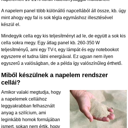
A napelem panel több különálló napcellából áll össze, kb. úgy
mint ahogy egy fal is sok tégla egymáshoz illesztésével
készül el.
Mindegyik cella egy kis teljesítményt ad le, de együtt a sok kis
cella sokra megy. Egy átlag panel kb. 260-350 W
teljesítményű, ami egy TV-t, egy lámpát és egy notebookot
egyszerre el tudna látni energiával. Ez ugyan nem ilyen
egyszerű a valóságban, de a példa így valószínűleg érthető.
Miből készülnek a napelem rendszer
cellái?
Amikor valaki megtudja, hogy
a napelemek celláihoz
leggyakrabban felhasznált
anyag a szilícium, ami
leginkább homok formájában
ismert, sokan nem értik, hogy