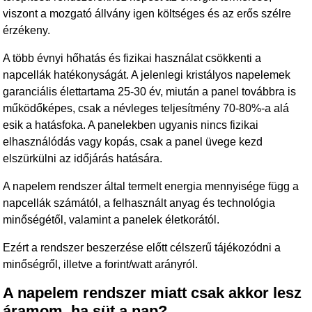
viszont a mozgató állvány igen költséges és az erős szélre
érzékeny.
A több évnyi hőhatás és fizikai használat csökkenti a
napcellák hatékonyságát. A jelenlegi kristályos napelemek
garanciális élettartama 25-30 év, miután a panel továbbra is
működőképes, csak a névleges teljesítmény 70-80%-a alá
esik a hatásfoka. A panelekben ugyanis nincs fizikai
elhasználódás vagy kopás, csak a panel üvege kezd
elszürkülni az időjárás hatására.
A napelem rendszer által termelt energia mennyisége függ a
napcellák számától, a felhasznált anyag és technológia
minőségétől, valamint a panelek életkorától.
Ezért a rendszer beszerzése előtt célszerű tájékozódni a
minőségről, illetve a forint/watt arányról.
A napelem rendszer miatt csak akkor lesz
áramom, ha süt a nap?