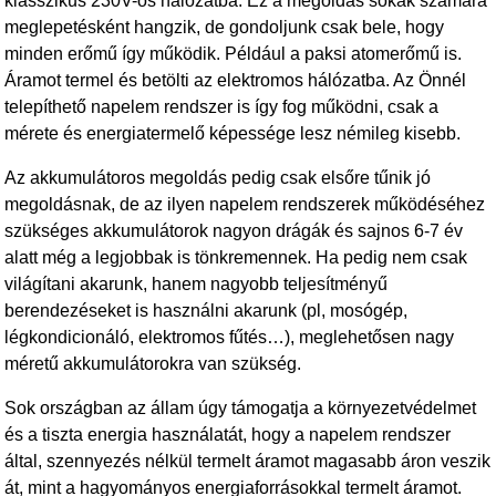
klasszikus 230V-os hálózatba. Ez a megoldás sokak számára
meglepetésként hangzik, de gondoljunk csak bele, hogy
minden erőmű így működik. Például a paksi atomerőmű is.
Áramot termel és betölti az elektromos hálózatba. Az Önnél
telepíthető napelem rendszer is így fog működni, csak a
mérete és energiatermelő képessége lesz némileg kisebb.
Az akkumulátoros megoldás pedig csak elsőre tűnik jó
megoldásnak, de az ilyen napelem rendszerek működéséhez
szükséges akkumulátorok nagyon drágák és sajnos 6-7 év
alatt még a legjobbak is tönkremennek. Ha pedig nem csak
világítani akarunk, hanem nagyobb teljesítményű
berendezéseket is használni akarunk (pl, mosógép,
légkondicionáló, elektromos fűtés…), meglehetősen nagy
méretű akkumulátorokra van szükség.
Sok országban az állam úgy támogatja a környezetvédelmet
és a tiszta energia használatát, hogy a napelem rendszer
által, szennyezés nélkül termelt áramot magasabb áron veszik
át, mint a hagyományos energiaforrásokkal termelt áramot.