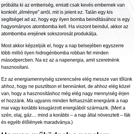
próbálta ki az emberiség, emiatt csak kevés embernek van
konkrét „élménye” arról, mit is jelent ez. Talán egy kis
segítséget ad az, hogy egy ilyen bomba beindításához is egy
hagyományos atombomba kell. Ha viszont beindul, akkor az
atombomba erejének sokszorosát produkálja.
Most akkor képzeljük el, hogy a nap belsejében egyszerre
több millió ilyen hidrogénbomba robban fel minden
másodpercben. Na ez az a napenergia, amit szeretnénk
hasznosítani.
Ez az energiamennyiség szerencsére elég messze van tőlünk
ahhoz, hogy ne pusztítson el bennünket, de ahhoz elég közel
van, hogy a hasznosításhoz még elég nagy mennyiség érjen
el hozzánk. Ma ugyanis minden felhasznált energiánk a nap
mai vagy korábbi kisugárzott energiából származik. (Mert a
szén, olaj, gáz… mind a korábbi – a nap által növesztett – fák
és egyéb élőlények maradványa.)