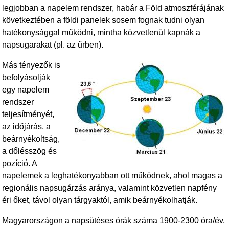
legjobban a napelem rendszer, habár a Föld atmoszférájának
következtében a földi panelek sosem fognak tudni olyan
hatékonysággal működni, mintha közvetlenül kapnák a
napsugarakat (pl. az űrben).
Más tényezők is
befolyásolják
egy napelem
rendszer
teljesítményét,
az időjárás, a
beárnyékoltság,
a dőlésszög és
pozíció. A
napelemek a leghatékonyabban ott működnek, ahol magas a
regionális napsugárzás aránya, valamint közvetlen napfény
éri őket, távol olyan tárgyaktól, amik beárnyékolhatják.
Magyarországon a napsütéses órák száma 1900-2300 óra/év,