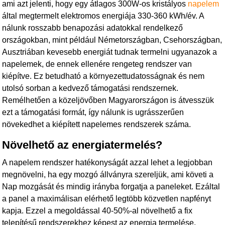
ami azt jelenti, hogy egy átlagos 300W-os kristályos
napelem
által megtermelt elektromos energiája 330-360 kWh/év. A
nálunk rosszabb benapozási adatokkal rendelkező
országokban, mint például Németországban, Csehországban,
Ausztriában kevesebb energiát tudnak termelni ugyanazok a
napelemek, de ennek ellenére rengeteg rendszer van
kiépítve. Ez betudható a környezettudatosságnak és nem
utolsó sorban a kedvező támogatási rendszernek.
Remélhetően a közeljövőben Magyarországon is átvesszük
ezt a támogatási formát, így nálunk is ugrásszerűen
növekedhet a kiépített napelemes rendszerek száma.
Növelhető az energiatermelés?
A napelem rendszer hatékonyságát azzal lehet a legjobban
megnövelni, ha egy mozgó állványra szereljük, ami követi a
Nap mozgását és mindig irányba forgatja a paneleket. Ezáltal
a panel a maximálisan elérhető legtöbb közvetlen napfényt
kapja. Ezzel a megoldással 40-50%-al növelhető a fix
telepítésű rendszerekhez képest az energia termelése,