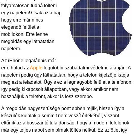
k
folyamatosan tudná tölteni
egy napelem! Csak az a baj,
hogy erre már nincs
elegendő felület a
mobilokon. Erre lenne
megoldás egy láthatatlan
napelem.
Az iPhone legalábbis már
erre halad az
Apple
legutóbbi szabadalmi védelme alapján. A
napelem pedig úgy láthatatlan, hogy a telefon kijelzője kapja
meg ezt a feladatot. Úgyis ez a legnagyobb felület a telefonon,
így pedig kikapcsolt állapotban, vagy akkor amikor nem
használjuk a telefont, akkor is lesz szerepe.
A megoldás nagyszerűsége pont ebben rejlik, hiszen így a
készülék külalakja semmit nem veszít értékéből, viszont
eltűnik az a bosszantó tulajdonság, hogy a modern telefonok
már egy teljes napot sem bírnak töltés nélkül. Ez az ötlet így