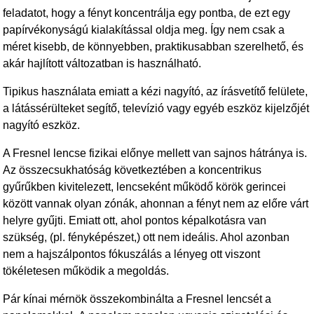
feladatot, hogy a fényt koncentrálja egy pontba, de ezt egy
papírvékonyságú kialakítással oldja meg. Így nem csak a
méret kisebb, de könnyebben, praktikusabban szerelhető, és
akár hajlított változatban is használható.
Tipikus használata emiatt a kézi nagyító, az írásvetítő felülete,
a látássérülteket segítő, televízió vagy egyéb eszköz kijelzőjét
nagyító eszköz.
A Fresnel lencse fizikai előnye mellett van sajnos hátránya is.
Az összecsukhatóság következtében a koncentrikus
gyűrűkben kivitelezett, lencseként működő körök gerincei
között vannak olyan zónák, ahonnan a fényt nem az előre várt
helyre gyűjti. Emiatt ott, ahol pontos képalkotásra van
szükség, (pl. fényképészet,) ott nem ideális. Ahol azonban
nem a hajszálpontos fókuszálás a lényeg ott viszont
tökéletesen működik a megoldás.
Pár kínai mérnök összekombinálta a Fresnel lencsét a