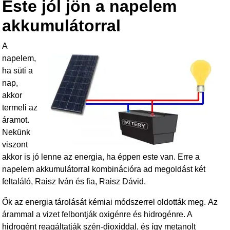
Este jól jön a napelem
o
akkumulátorral
o
k
A
napelem,
ha süti a
nap,
akkor
termeli az
áramot.
Nekünk
viszont
akkor is jó lenne az energia, ha éppen este van. Erre a
napelem akkumulátorral kombinációra ad megoldást két
feltaláló, Raisz Iván és fia, Raisz Dávid.
Ők az energia tárolását kémiai módszerrel oldották meg. Az
árammal a vizet felbontják oxigénre és hidrogénre. A
hidrogént reagáltatják szén-dioxiddal, és így metanolt