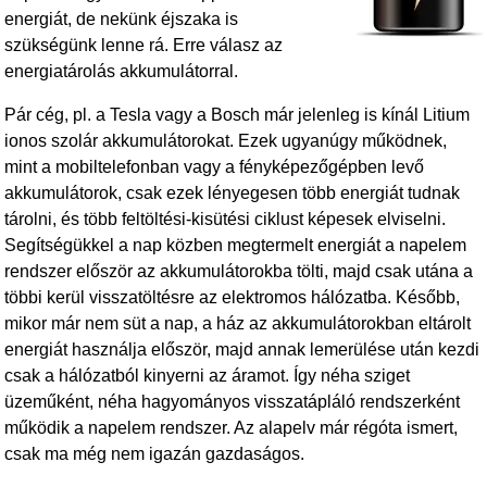
energiát, de nekünk éjszaka is
szükségünk lenne rá. Erre válasz az
energiatárolás akkumulátorral.
Pár cég, pl. a Tesla vagy a Bosch már jelenleg is kínál Litium
ionos szolár akkumulátorokat. Ezek ugyanúgy működnek,
mint a mobiltelefonban vagy a fényképezőgépben levő
akkumulátorok, csak ezek lényegesen több energiát tudnak
tárolni, és több feltöltési-kisütési ciklust képesek elviselni.
Segítségükkel a nap közben megtermelt energiát a napelem
rendszer először az akkumulátorokba tölti, majd csak utána a
többi kerül visszatöltésre az elektromos hálózatba. Később,
mikor már nem süt a nap, a ház az akkumulátorokban eltárolt
energiát használja először, majd annak lemerülése után kezdi
csak a hálózatból kinyerni az áramot. Így néha sziget
üzeműként, néha hagyományos visszatápláló rendszerként
működik a napelem rendszer. Az alapelv már régóta ismert,
csak ma még nem igazán gazdaságos.