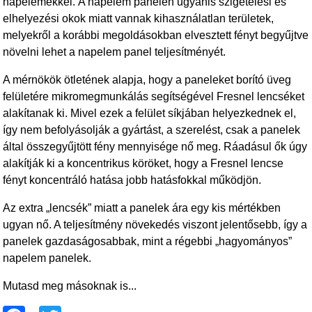
napelemekkel. A napelem panelen ugyanis szigetelési és
elhelyezési okok miatt vannak kihasználatlan területek,
melyekről a korábbi megoldásokban elvesztett fényt begyűjtve
növelni lehet a napelem panel teljesítményét.
A mérnökök ötletének alapja, hogy a paneleket borító üveg
felületére mikromegmunkálás segítségével Fresnel lencséket
alakítanak ki. Mivel ezek a felület síkjában helyezkednek el,
így nem befolyásolják a gyártást, a szerelést, csak a panelek
által összegyűjtött fény mennyisége nő meg. Ráadásul ők úgy
alakítják ki a koncentrikus köröket, hogy a Fresnel lencse
fényt koncentráló hatása jobb hatásfokkal működjön.
Az extra „lencsék” miatt a panelek ára egy kis mértékben
ugyan nő. A teljesítmény növekedés viszont jelentősebb, így a
panelek gazdaságosabbak, mint a régebbi „hagyományos”
napelem panelek.
Mutasd meg másoknak is...