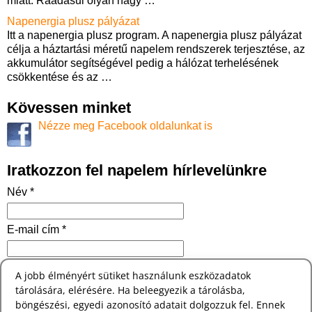
miatt. Ráadásul olyan nagy
…
Napenergia plusz pályázat
Itt a napenergia plusz program. A napenergia plusz pályázat
célja a háztartási méretű napelem rendszerek terjesztése, az
akkumulátor segítségével pedig a hálózat terhelésének
csökkentése és az
…
Kövessen minket
Nézze meg Facebook oldalunkat is
Iratkozzon fel napelem hírlevelünkre
Név *
E-mail cím *
Robotszűrő *
A jobb élményért sütiket használunk eszközadatok
Magyar zászló legalsó színe:
tárolására, elérésére. Ha beleegyezik a tárolásba,
böngészési, egyedi azonosító adatait dolgozzuk fel. Ennek