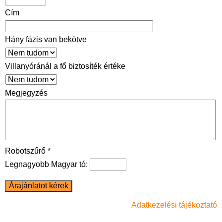
Cím
Hány fázis van bekötve
Villanyóránál a fő biztosíték értéke
Megjegyzés
Robotszűrő *
Legnagyobb Magyar tó:
Adatkezelési tájékoztató