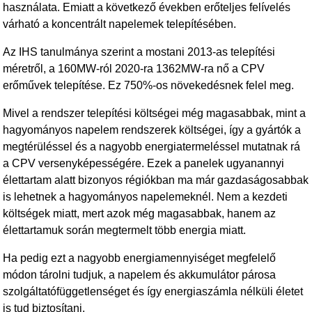
használata. Emiatt a következő években erőteljes felívelés
várható a koncentrált napelemek telepítésében.
Az IHS tanulmánya szerint a mostani 2013-as telepítési
méretről, a 160MW-ról 2020-ra 1362MW-ra nő a CPV
erőművek telepítése. Ez 750%-os növekedésnek felel meg.
Mivel a rendszer telepítési költségei még magasabbak, mint a
hagyományos napelem rendszerek költségei, így a gyártók a
megtérüléssel és a nagyobb energiatermeléssel mutatnak rá
a CPV versenyképességére. Ezek a panelek ugyanannyi
élettartam alatt bizonyos régiókban ma már gazdaságosabbak
is lehetnek a hagyományos napelemeknél. Nem a kezdeti
költségek miatt, mert azok még magasabbak, hanem az
élettartamuk során megtermelt több energia miatt.
Ha pedig ezt a nagyobb energiamennyiséget megfelelő
módon tárolni tudjuk, a napelem és akkumulátor párosa
szolgáltatófüggetlenséget és így energiaszámla nélküli életet
is tud biztosítani.