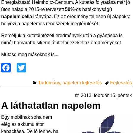
Energiakutató Helmholtz-Centrum. A kutatás folytatása már jó
úton halad a 2015-re tervezett
50%
-os hatékonyságú
napelem cella
irányába. Ez az eredmény teljesen új alapokra
helyezi a napelemes rendszerek megtérülését.
Reméljük a kutatóintézeti eredmények után a gyártásba is
minél hamarabb sikerül átültetni ezeket az eredményeket.
Mutasd meg másoknak is...
F
T
a
wi
Tudomány, napelem fejlesztés
Fejlesztés
c
tt
e
er
2013. február 15. péntek
A láthatatlan napelem
b
o
Egy mobilnak soha nem
o
elég az akkumulátor
kapacitása. De jó lenne, ha