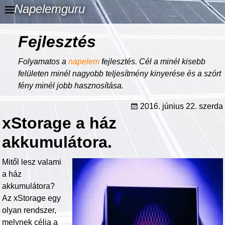
Napelemguru
Fejlesztés
Folyamatos a
napelem
fejlesztés. Cél a minél kisebb
felületen minél nagyobb teljesítmény kinyerése és a szórt
fény minél jobb hasznosítása.
2016. június 22. szerda
xStorage a ház
akkumulátora.
Mitől lesz valami
a ház
akkumulátora?
Az xStorage egy
olyan rendszer,
melynek célja a