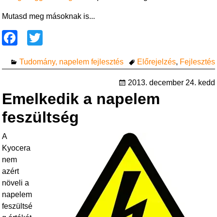
Mutasd meg másoknak is...
F
T
a
wi
Tudomány, napelem fejlesztés
Előrejelzés
,
Fejlesztés
c
tt
e
er
2013. december 24. kedd
Emelkedik a napelem
b
o
feszültség
o
A
k
Kyocera
nem
azért
növeli a
napelem
feszültsé