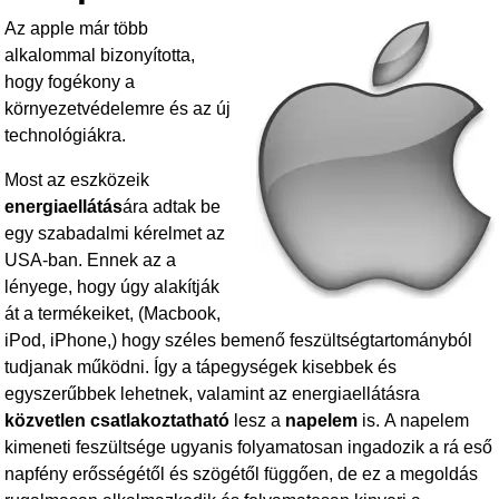
o
Az apple már több
k
alkalommal bizonyította,
hogy fogékony a
környezetvédelemre és az új
technológiákra.
Most az eszközeik
energiaellátás
ára adtak be
egy szabadalmi kérelmet az
USA-ban. Ennek az a
lényege, hogy úgy alakítják
át a termékeiket, (Macbook,
iPod, iPhone,) hogy széles bemenő feszültségtartományból
tudjanak működni. Így a tápegységek kisebbek és
egyszerűbbek lehetnek, valamint az energiaellátásra
közvetlen csatlakoztatható
lesz a
napelem
is. A napelem
kimeneti feszültsége ugyanis folyamatosan ingadozik a rá eső
napfény erősségétől és szögétől függően, de ez a megoldás