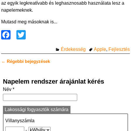
az egyik legkreatívabb és leghasznosabb használata lesz a
napelemeknek.
Mutasd meg másoknak is...
F
T
a
wi
Érdekesség
Apple
,
Fejlesztés
c
tt
e
er
←
Régebbi bejegyzések
Bejegyzés navigáció
b
o
Napelem rendszer árajánlat kérés
o
Név *
k
Lakossági fogyasztók számára
Villanyszámla
-