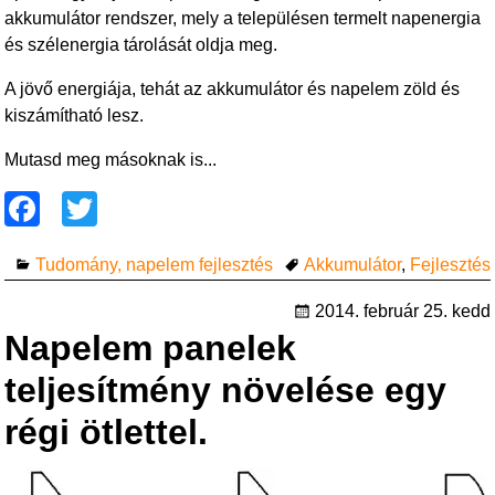
akkumulátor rendszer, mely a településen termelt napenergia
és szélenergia tárolását oldja meg.
A jövő energiája, tehát az akkumulátor és napelem zöld és
kiszámítható lesz.
Mutasd meg másoknak is...
F
T
a
wi
Tudomány, napelem fejlesztés
Akkumulátor
,
Fejlesztés
c
tt
e
er
2014. február 25. kedd
Napelem panelek
b
o
teljesítmény növelése egy
o
régi ötlettel.
k