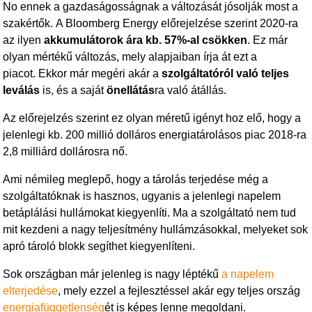
No ennek a gazdaságosságnak a változását jósolják most a
szakértők. A Bloomberg Energy előrejelzése szerint 2020-ra
az ilyen
akkumulátorok ára kb. 57%-al csökken
. Ez már
olyan mértékű változás, mely alapjaiban írja át ezt a
piacot. Ekkor már megéri akár a
szolgáltatóról való teljes
leválás
is, és a saját
önellátás
ra való átállás.
Az előrejelzés szerint ez olyan méretű igényt hoz elő, hogy a
jelenlegi kb. 200 millió dolláros energiatárolásos piac 2018-ra
2,8 milliárd dollárosra nő.
Ami némileg meglepő, hogy a tárolás terjedése még a
szolgáltatóknak is hasznos, ugyanis a jelenlegi napelem
betáplálási hullámokat kiegyenlíti. Ma a szolgáltató nem tud
mit kezdeni a nagy teljesítmény hullámzásokkal, melyeket sok
apró tároló blokk segíthet kiegyenlíteni.
Sok országban már jelenleg is nagy léptékű
a napelem
elterjedése
, mely ezzel a fejlesztéssel akár egy teljes ország
energiafüggetlenség
ét is képes lenne megoldani.