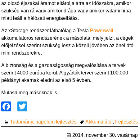
az olcsó éjszakai áramot eltárolja arra az időszakra, amikor
szükség van rá vagy amikor drága vagy amikor valami hiba
miatt leáll a hálózati energiaellátás.
Az xStorage rendszer láthatólag a Tesla
Powerwall
akkumulátoros rendszerének a másolata, mely jelzi, a cégek
előjelzései szerint szükség lesz a közeli jövőben az önellátó
mini rendszerekre.
A biztonság és a gazdaságosság megvalósítása a tervek
szerint 4000 euróba kerül. A gyártók tervei szerint 100.000
példányt akarnak eladni az első 5 évben.
Mutasd meg másoknak is...
F
T
a
wi
Tudomány, napelem fejlesztés
Akkumulátor
,
Fejlesztés
c
tt
e
er
2014. november 30. vasárnap