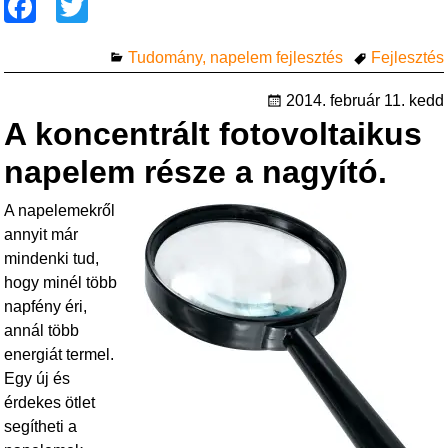
F
T
a
wi
Tudomány, napelem fejlesztés
Fejlesztés
c
tt
e
er
2014. február 11. kedd
A koncentrált fotovoltaikus
b
o
napelem része a nagyító.
o
A napelemekről
k
annyit már
mindenki tud,
hogy minél több
napfény éri,
annál több
energiát termel.
Egy új és
érdekes ötlet
segítheti a