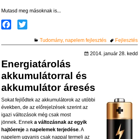
Mutasd meg másoknak is...
F
T
a
wi
Tudomány, napelem fejlesztés
Fejlesztés
c
tt
e
er
2014. január 28. kedd
Energiatárolás
b
o
akkumulátorral és
o
akkumulátor áresés
k
Sokat fejlődtek az akkumulátorok az utóbbi
években, de az előrejelzések szerint az
igazi változások még csak most
jönnek. Ennek
a változásnak az egyik
hajtóereje
a
napelemek terjedése
. A
napelem ugyanis csak nappal termeli az