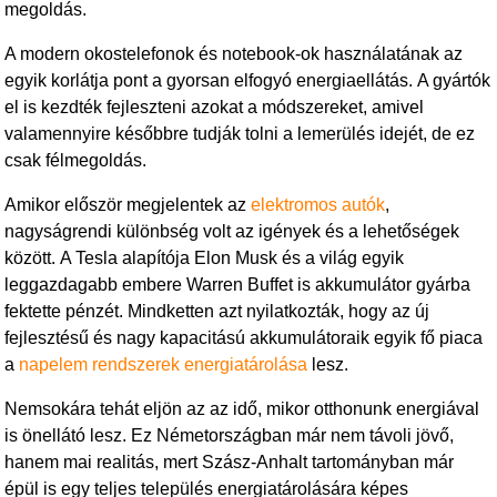
megoldás.
A modern okostelefonok és notebook-ok használatának az
egyik korlátja pont a gyorsan elfogyó energiaellátás. A gyártók
el is kezdték fejleszteni azokat a módszereket, amivel
valamennyire későbbre tudják tolni a lemerülés idejét, de ez
csak félmegoldás.
Amikor először megjelentek az
elektromos autók
,
nagyságrendi különbség volt az igények és a lehetőségek
között. A Tesla alapítója Elon Musk és a világ egyik
leggazdagabb embere Warren Buffet is akkumulátor gyárba
fektette pénzét. Mindketten azt nyilatkozták, hogy az új
fejlesztésű és nagy kapacitású akkumulátoraik egyik fő piaca
a
napelem rendszerek energiatárolása
lesz.
Nemsokára tehát eljön az az idő, mikor otthonunk energiával
is önellátó lesz. Ez Németországban már nem távoli jövő,
hanem mai realitás, mert Szász-Anhalt tartományban már
épül is egy teljes település energiatárolására képes