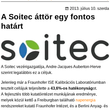
c
tt
e
er
2013. július 10. szerda
A Soitec áttör egy fontos
b
o
határt
o
k
A Soitec vezérigazgatója, Andre-Jacques Auberton-Herve
szerint legalábbis ez a céljuk.
Jelenleg már a Fraunhofer ISE Kalibrációs Laboratóriumban
tesztelt cellájuk teljesítette a
43,6%-os hatékonyság
ot.
A fejlesztés több kutatóintézet munkájának eredménye,
melyek közül kettő a Freiburgban található
napenergia
rendszereket kutató Fraunhofer Intézet, és a Berlini Anyag- és