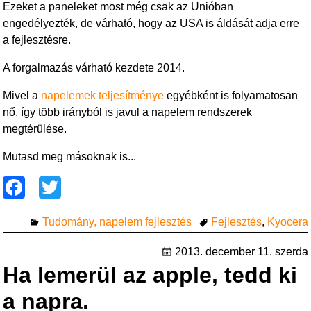
Ezeket a paneleket most még csak az Unióban
engedélyezték, de várható, hogy az USA is áldását adja erre
a fejlesztésre.
A forgalmazás várható kezdete 2014.
Mivel a
napelemek teljesítménye
egyébként is folyamatosan
nő, így több irányból is javul a napelem rendszerek
megtérülése.
Mutasd meg másoknak is...
F
T
a
wi
Tudomány, napelem fejlesztés
Fejlesztés
,
Kyocera
c
tt
e
er
2013. december 11. szerda
Ha lemerül az apple, tedd ki
b
o
a napra.