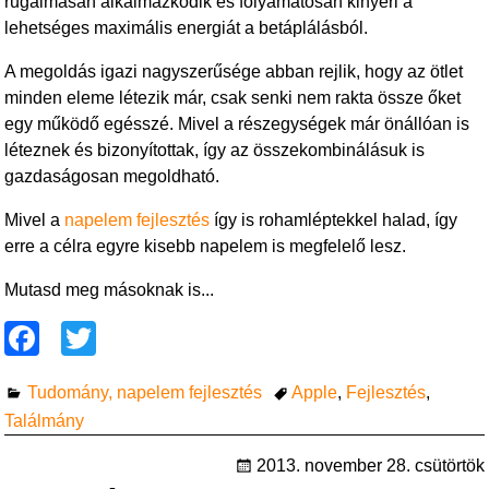
rugalmasan alkalmazkodik és folyamatosan kinyeri a
lehetséges maximális energiát a betáplálásból.
A megoldás igazi nagyszerűsége abban rejlik, hogy az ötlet
minden eleme létezik már, csak senki nem rakta össze őket
egy működő egésszé. Mivel a részegységek már önállóan is
léteznek és bizonyítottak, így az összekombinálásuk is
gazdaságosan megoldható.
Mivel a
napelem fejlesztés
így is rohamléptekkel halad, így
erre a célra egyre kisebb napelem is megfelelő lesz.
Mutasd meg másoknak is...
F
T
a
wi
Tudomány, napelem fejlesztés
Apple
,
Fejlesztés
,
c
tt
Találmány
e
er
2013. november 28. csütörtök
b