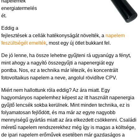
napelemek
energiatermelés
ét.
Eddig a
fejlesztések a cellák hatékonyságát növelték, a
napelem
feszültségét emelték
, most egy új ötlet bukkant fel.
De jó lenne, ha össze lehetne gyűjteni rá ugyanúgy a fényt,
mint ahogy a nagyító összegyűjti a napenergiát egy
pontba. Nos, ez a technika már létezik, és koncentrált
fotovoltaikus napelem a neve, angolul rövidítve CPV.
Miért nem hallottunk róla eddig? Az ára miatt. Egy
hagyományos napelemhez képest az itt használt napenergia
gyűjtő lencsék sokba kerülnek. Mint minden technika, ez is
folyamatosan fejlődött, és ma már az egyre nagyobb
mennyiségű gyártás miatt az ára elkezdett csökkenni. Családi
méretű napelem rendszerekhez még így is magas a költsége,
de ipari napelem erőművek esetében már gazdaságos a