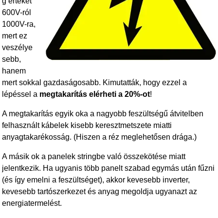
g értékét
600V-ról
1000V-ra,
mert ez
veszélye
sebb,
hanem
mert sokkal gazdaságosabb. Kimutatták, hogy ezzel a
lépéssel a
megtakarítás elérheti a 20%-ot
!
A megtakarítás egyik oka a nagyobb feszültségű átvitelben
felhasznált kábelek kisebb keresztmetszete miatti
anyagtakarékosság. (Hiszen a réz meglehetősen drága.)
A másik ok a panelek stringbe való összekötése miatt
jelentkezik. Ha ugyanis több panelt szabad egymás után fűzni
(és így emelni a feszültséget), akkor kevesebb inverter,
kevesebb tartószerkezet és anyag megoldja ugyanazt az
energiatermelést.