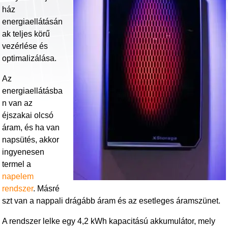
ház
energiaellátásán
ak teljes körű
vezérlése és
optimalizálása.
Az
energiaellátásba
n van az
éjszakai olcsó
áram, és ha van
napsütés, akkor
ingyenesen
termel a
napelem
rendszer
. Másré
szt van a nappali drágább áram és az esetleges áramszünet.
A rendszer lelke egy 4,2 kWh kapacitású akkumulátor, mely