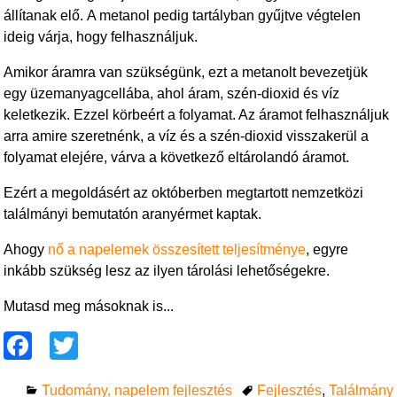
állítanak elő. A metanol pedig tartályban gyűjtve végtelen
ideig várja, hogy felhasználjuk.
Amikor áramra van szükségünk, ezt a metanolt bevezetjük
egy üzemanyagcellába, ahol áram, szén-dioxid és víz
keletkezik. Ezzel körbeért a folyamat. Az áramot felhasználjuk
arra amire szeretnénk, a víz és a szén-dioxid visszakerül a
folyamat elejére, várva a következő eltárolandó áramot.
Ezért a megoldásért az októberben megtartott nemzetközi
találmányi bemutatón aranyérmet kaptak.
Ahogy
nő a napelemek összesített teljesítménye
, egyre
inkább szükség lesz az ilyen tárolási lehetőségekre.
Mutasd meg másoknak is...
F
T
a
wi
Tudomány, napelem fejlesztés
Fejlesztés
,
Találmány