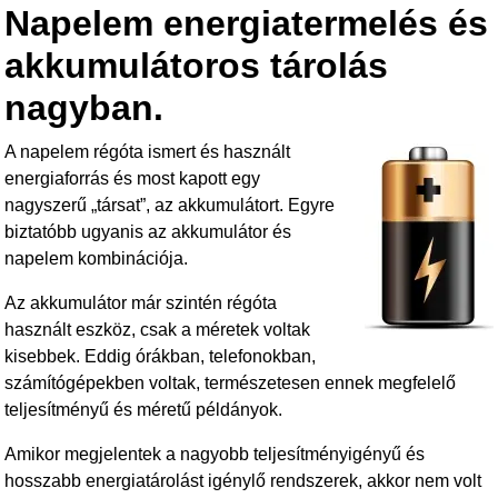
Napelem energiatermelés és
b
o
akkumulátoros tárolás
o
nagyban.
k
A napelem régóta ismert és használt
energiaforrás és most kapott egy
nagyszerű „társat”, az akkumulátort. Egyre
biztatóbb ugyanis az akkumulátor és
napelem kombinációja.
Az akkumulátor már szintén régóta
használt eszköz, csak a méretek voltak
kisebbek. Eddig órákban, telefonokban,
számítógépekben voltak, természetesen ennek megfelelő
teljesítményű és méretű példányok.
Amikor megjelentek a nagyobb teljesítményigényű és
hosszabb energiatárolást igénylő rendszerek, akkor nem volt