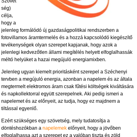
Szövet
ség)
célja,
hogy a
jelenleg formálódó új gazdaságpolitikai rendszerben a
fotovillamos áramtermelés és a hozzá kapcsolódó kiegészítő
tevékenységek olyan szerepet kapjanak, hogy azok a
jelenlegi kedvezőtlen állami megítélés helyett elfoglalhassák
méltó helyüket a hazai megújuló energiamixben.
Jelenleg ugyan kiemelt prioritásként szerepel a Széchenyi
tervben a megújuló energia, azonban a napelem és az általa
megtermelt elektromos áram csak fűtési költségek kiváltására
és napkollektorral együtt szerepelnek. Aki pedig ismeri a
napelemet és az előnyeit, az tudja, hogy ez majdnem a
tiltással egyenlő.
Ezért szükséges egy szövetség, mely tudatosítja a
döntéshozókban a
napelemek
előnyeit, hogy a jövőben
elfoglalhassa azt a szerepet ez a valóban tiszta és zöld