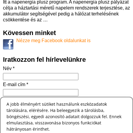
Itt a napenergia plusz program. A napenergia plusz pályázat
célja a háztartási méretű napelem rendszerek terjesztése, az
akkumulátor segítségével pedig a hálózat terhelésének
csökkentése és az
…
Kövessen minket
Nézze meg Facebook oldalunkat is
Iratkozzon fel hírlevelünkre
Név *
E-mail cím *
Robotszűrő *
A jobb élményért sütiket használunk eszközadatok
Magyarország fővárosa:
tárolására, elérésére. Ha beleegyezik a tárolásba,
böngészési, egyedi azonosító adatait dolgozzuk fel. Ennek
elmulasztása, visszavonása bizonyos funkciókat
hátrányosan érinthet.