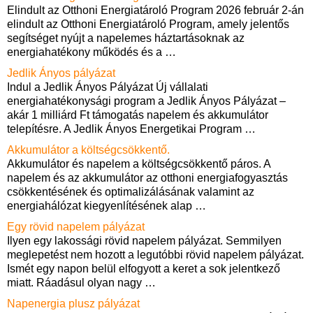
Elindult az Otthoni Energiatároló Program 2026 február 2-án
elindult az Otthoni Energiatároló Program, amely jelentős
segítséget nyújt a napelemes háztartásoknak az
energiahatékony működés és a
…
Jedlik Ányos pályázat
Indul a Jedlik Ányos Pályázat Új vállalati
energiahatékonysági program a Jedlik Ányos Pályázat –
akár 1 milliárd Ft támogatás napelem és akkumulátor
telepítésre. A Jedlik Ányos Energetikai Program
…
Akkumulátor a költségcsökkentő.
Akkumulátor és napelem a költségcsökkentő páros. A
napelem és az akkumulátor az otthoni energiafogyasztás
csökkentésének és optimalizálásának valamint az
energiahálózat kiegyenlítésének alap
…
Egy rövid napelem pályázat
Ilyen egy lakossági rövid napelem pályázat. Semmilyen
meglepetést nem hozott a legutóbbi rövid napelem pályázat.
Ismét egy napon belül elfogyott a keret a sok jelentkező
miatt. Ráadásul olyan nagy
…
Napenergia plusz pályázat