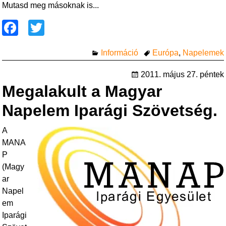
Mutasd meg másoknak is...
F
T
a
wi
Információ
Európa
,
Napelemek
c
tt
e
er
2011. május 27. péntek
Megalakult a Magyar
b
o
Napelem Iparági Szövetség.
o
A
k
MANA
P
(Magy
ar
Napel
em
Iparági