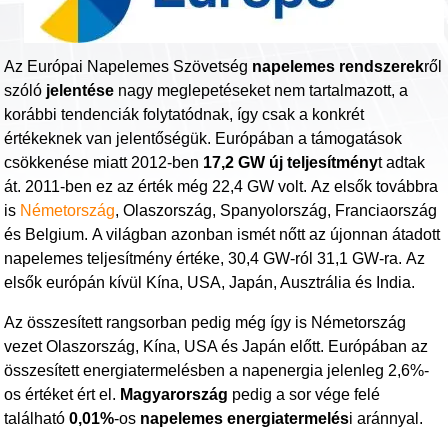
Az Európai Napelemes Szövetség
napelemes rendszerek
ről
szóló
jelentése
nagy meglepetéseket nem tartalmazott, a
korábbi tendenciák folytatódnak, így csak a konkrét
értékeknek van jelentőségük. Európában a támogatások
csökkenése miatt 2012-ben
17,2 GW új teljesítmény
t adtak
át. 2011-ben ez az érték még 22,4 GW volt. Az elsők továbbra
is
Németország
, Olaszország, Spanyolország, Franciaország
és Belgium. A világban azonban ismét nőtt az újonnan átadott
napelemes teljesítmény értéke, 30,4 GW-ról 31,1 GW-ra. Az
elsők európán kívül Kína, USA, Japán, Ausztrália és India.
Az összesített rangsorban pedig még így is Németország
vezet Olaszország, Kína, USA és Japán előtt. Európában az
összesített energiatermelésben a napenergia jelenleg 2,6%-
os értéket ért el.
Magyarország
pedig a sor vége felé
található
0,01%
-os
napelemes energiatermelés
i aránnyal.