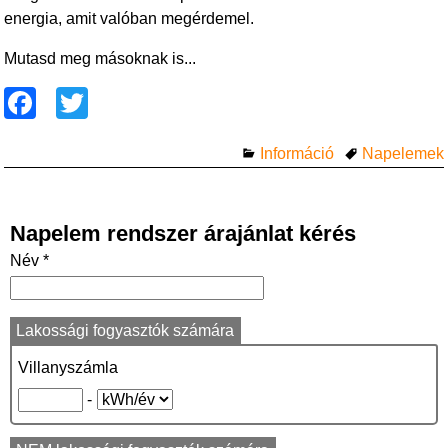
energia, amit valóban megérdemel.
Mutasd meg másoknak is...
F
T
a
wi
Információ
Napelemek
c
tt
e
er
b
Napelem rendszer árajánlat kérés
o
Név *
o
k
Lakossági fogyasztók számára
Villanyszámla
-